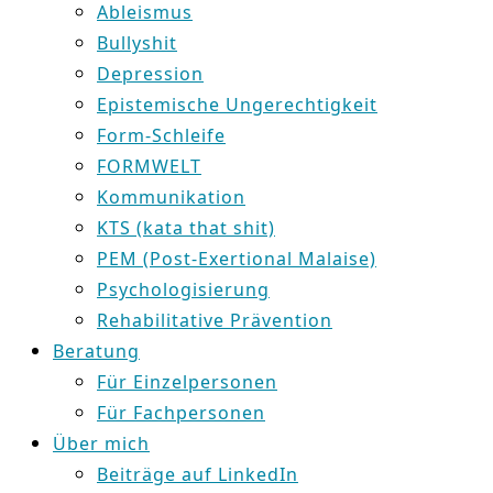
Ableismus
Bullyshit
Depression
Epistemische Ungerechtigkeit
Form-Schleife
FORMWELT
Kommunikation
KTS (kata that shit)
PEM (Post-Exertional Malaise)
Psychologisierung
Rehabilitative Prävention
Beratung
Für Einzelpersonen
Für Fachpersonen
Über mich
Beiträge auf LinkedIn